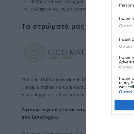
βιβλία αντί για τηλεόραση
Persona
τηλέφωνο και αργό internet
I want t
Τα στρώματά μας
Opted 
I want t
Opted 
I want 
Advertis
Opted 
I want t
Check in 15:00 και check out 12:00.
of my P
was col
Η ηρεμία πρέπει να είναι εξασφαλισμένη 15:00 - 18:00 
Opted 
Δεν υπάρχουν παδικές κούνιες.
Ζητούμε την επιείκειά σας για το γεγονός ότι
στο ξενοδοχείο.
Ο ξενώνας ελαιώνας είναι ένας χώρος χαλάρωσης και 