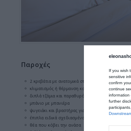
eleonasho
Παροχές
If you wish 
sensitive in
2 κρεβάτια με ανατομικά στρώματα ενωμένα χωρίς
confirm you
κλιματισμός ή θέρμανση και ανεμιστήρας οροφής
continue se
information 
διπλά τζάμια και παραθυρόφυλλα
further disc
μπάνιο με μπανιέρα
participants
ψυγειάκι και βραστήρας για καφέ-τσάι
Downstream 
έπιπλα ειδικά σχεδιασμένα για τον ελαιώνα και δ
θέα που κόβει την ανάσα