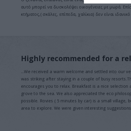
αυτό μπορεί να δυσκολέψει οικογένειες με μωρά. Επί
κτήματος,( σκάλες, επίπεδα, χαλίκια) δεν είναι ιδανικό
Highly recommended for a rel
...We received a warm welcome and settled into our ve
was striking after staying in a couple of busy resorts.
encourages you to relax. Breakfast is a nice selection
grove to the sea. We also appreciated the eco philoso
possible. Rovies ( 5 minutes by car) is a small village, b
area to explore. We were given interesting suggestions