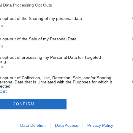
l Data Processing Opt Outs
o opt-out of the Sharing of my personal data.
In
o opt-out of the Sale of my Personal Data.
In
to opt-out of processing my Personal Data for Targeted
ing.
In
o opt-out of Collection, Use, Retention, Sale, and/or Sharing
ersonal Data that Is Unrelated with the Purposes for which it
lected.
το απόγευμα και 22:30 - 8:30.
Out
CONFIRM
 δεν μπορούμε να επιτρέψουμε τα κατοικίδια ζώα
Data Deletion
Data Access
Privacy Policy
ηρεμίας. Τα δωμάτια δεν διαθέτουν παροχές κουζίνα, και