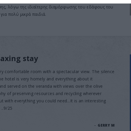
σης, λόγω της ιδιαίτερης διαμόρφωσης του εδάφους του
 για πολύ μικρά παιδιά.
axing stay
ry comfortable room with a spectacular view. The silence
The hotel is very homely and everything about it
 and served on the veranda with views over the olive
phy of preserving resources and recycling wherever
ut with everything you could need...It is an interesting
 ..9/25
–
GERRY M