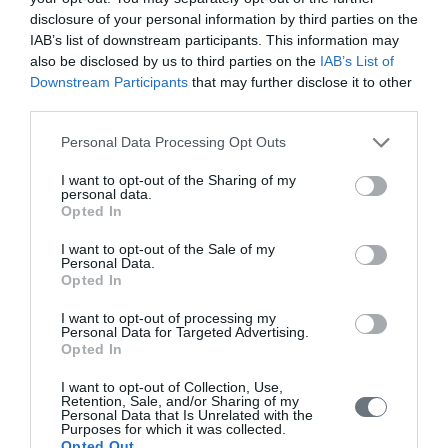
Die Zimmer werden taglich gereinigt.
disclosure of your personal information by third parties on the
Wir bitten um Ihr Verstandnis, dass im Hotel Haustiere
IAB’s list of downstream participants. This information may
nicht gestattet sind.
also be disclosed by us to third parties on the
IAB’s List of
Downstream Participants
that may further disclose it to other
third parties.
PREISE & VERFUEGBARKEIT
Personal Data Processing Opt Outs
I want to opt-out of the Sharing of my
personal data.
Tourism Awards 2025
Opted In
I want to opt-out of the Sale of my
Personal Data.
Opted In
I want to opt-out of processing my
Personal Data for Targeted Advertising.
MEHR ANSEHEN
Opted In
I want to opt-out of Collection, Use,
Retention, Sale, and/or Sharing of my
Personal Data that Is Unrelated with the
Purposes for which it was collected.
Opted Out