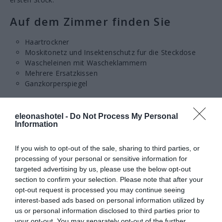
Auf dem Zimmer finden Sie
Haartrockner
Moskitonetz und Insektenschutz fur die Steckdose
Wascheleinen mit Wascheklammern
Mehrere Ersatzkissen
Ganzkorperspiegel
Unsere Matratzen
eleonashotel -
Do Not Process My Personal
Information
If you wish to opt-out of the sale, sharing to third parties, or
processing of your personal or sensitive information for
targeted advertising by us, please use the below opt-out
section to confirm your selection. Please note that after your
Einchecken ab 15.00 Uhr, Auschecken bis 12.00 Uhr
opt-out request is processed you may continue seeing
Mittagsruhe wird von 15.00 bis 18.00 Uhr und Nachtruhe
interest-based ads based on personal information utilized by
von 22.30 bis 8.30 Uhr eingehalten
us or personal information disclosed to third parties prior to
Babybetten stehen nicht zur Verfugung
your opt-out. You may separately opt-out of the further