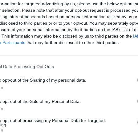
formation for targeted advertising by us, please use the below opt-out s
r selection. Please note that after your opt-out request is processed y
 în vecinătate sau mașini care trec, prin urmare nu există
eing interest-based ads based on personal information utilized by us or
oare. Se pot auzi numai sunetele naturii.
disclosed to third parties prior to your opt-out. You may separately opt-
losure of your personal information by third parties on the IAB’s list of
. This information may also be disclosed by us to third parties on the
IA
batică printre pomi, pentru ca păsările să-și facă cuib,
Participants
that may further disclose it to other third parties.
ntru a nu deranja animalele nocturne.
l Data Processing Opt Outs
re, o pădure de pini și un mic curs de apă este „grădina”
o opt-out of the Sharing of my personal data.
plimba, vor respira aer curat.
In
o opt-out of the Sale of my Personal Data.
batice, ascultați cântecul păsărilor, observați-le printr-un
In
to opt-out of processing my Personal Data for Targeted
ing.
mă, să luați parte la culesul recoltei, să vedeți ... în
In