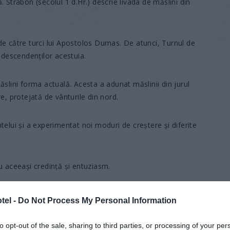
 Strabon (secolul 1 d.Hr.) descrie livada de măslini din
de către turci lui Apostolos Dumas. De atunci, Turnul de
 descendenților acestuia.
ăslini forma actuală. Acesta a adunat măslinii din jurul
e, protejată de vânturile din nord.
telui și a experimentat noi moduri de creștere și diferite
u aceeași credință și entuziasm.
iunea agroturistică
tel -
Do Not Process My Personal Information
 Hellas
to opt-out of the sale, sharing to third parties, or processing of your per