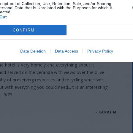
o opt-out of Collection, Use, Retention, Sale, and/or Sharing
ersonal Data that Is Unrelated with the Purposes for which it
lected.
Out
CONFIRM
axing stay
Data Deletion
Data Access
Privacy Policy
ry comfortable room with a spectacular view. The silence
The hotel is very homely and everything about it
 and served on the veranda with views over the olive
phy of preserving resources and recycling wherever
ut with everything you could need...It is an interesting
 ..9/25
–
GERRY M