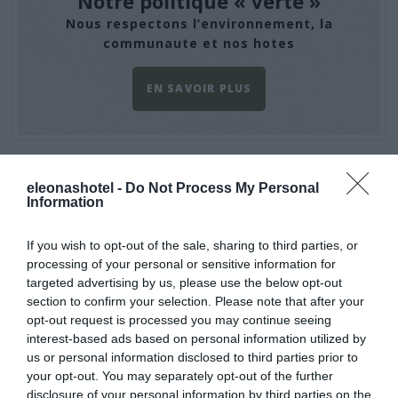
Notre politique « verte »
Nous respectons l’environnement, la
communaute et nos hotes
EN SAVOIR PLUS
L’eleonas, l’oliveraie en grec, est située sur une colline
eleonashotel -
Do Not Process My Personal
entourée d’arbres centenaires plantés par notre famille,
Information
dans le delta fertile de la rivière où elle bénéficie d’une
protection naturelle.
If you wish to opt-out of the sale, sharing to third parties, or
Nos hôtes sont invités à suivre le travail quotidien de
processing of your personal or sensitive information for
l’oliveraie
bio. Ils peuvent également profiter de la
plage
targeted advertising by us, please use the below opt-out
déserte
toute proche pour se baigner, s’émerveiller en
section to confirm your selection. Please note that after your
contemplant le ciel étoilé depuis notre télescope ou
opt-out request is processed you may continue seeing
pratiquer le yoga
.
interest-based ads based on personal information utilized by
us or personal information disclosed to third parties prior to
L’hôtel dispose de son
propre restaurant
, d’un centre de
your opt-out. You may separately opt-out of the further
jeux pour les enfants dans un chalet, d’un coin bureau avec
disclosure of your personal information by third parties on the