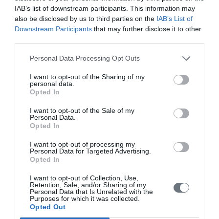
une petite bibliothèque et même d’un métier à tisser sur
IAB’s list of downstream participants. This information may
lequel vous pourrez vous initier au tissage ! Le gîte est
also be disclosed by us to third parties on the
IAB’s List of
conçu pour créer une atmosphère détendue, informelle,
Downstream Participants
that may further disclose it to other
contemporaine et répondant aux plus hautes exigences de
third parties.
qualité, permettant de profiter pleinement du magnifique
cadre naturel.
Personal Data Processing Opt Outs
I want to opt-out of the Sharing of my
personal data.
Opted In
Tourism Awards 2025
I want to opt-out of the Sale of my
Personal Data.
Opted In
I want to opt-out of processing my
Personal Data for Targeted Advertising.
Opted In
EN SAVOIR PLUS
I want to opt-out of Collection, Use,
Retention, Sale, and/or Sharing of my
Personal Data that Is Unrelated with the
Purposes for which it was collected.
Opted Out