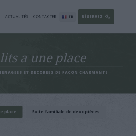
E
ACTUALITÉS
CONTACTER
RÉSERVEZ
FR
EN
EL
RO
its a une place
DE
AMENAGEES ET DECOREES DE FACON CHARMANTE
e place
Suite familiale de deux pièces