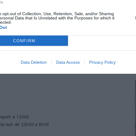
In
o opt-out of Collection, Use, Retention, Sale, and/or Sharing
ersonal Data that Is Unrelated with the Purposes for which it
lected.
Out
CONFIRM
Data Deletion
Data Access
Privacy Policy
depart a 12h00
 la nuit de 22h30 a 8h30