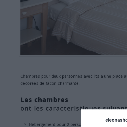
Chambres pour deux personnes avec lits a une place 
decorees de facon charmante.
Les chambres
ont les caracteristiques suivan
eleonasho
Hebergement pour 2 personnes