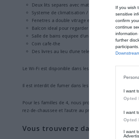
Deux lits separes avec matelas a memoire de for
If you wish 
Systeme de climatisation / chauffage et ventilateu
sensitive in
Fenetres a double vitrage et volets
confirm you
continue se
Balcon ideal pour regarder le coucher du soleil
information 
Salle de bains equipee d’une baignoire
further disc
Coin cafe-the
participants
Des livres au lieu d’une television
Downstream 
Le Wi-Fi est disponible dans les pieces communes (salo
Persona
Il est interdit de fumer dans les chambres.
I want t
Opted 
Pour les familles de 4, nous proposons soit des chamb
rez-de-chaussee et l’autre au premier etage.
I want t
Opted 
Vous trouverez dans votre cha
I want 
Advertis