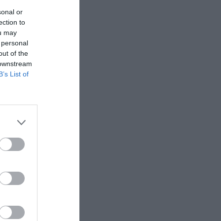
sonal or
ection to
ou may
 personal
out of the
 downstream
B’s List of