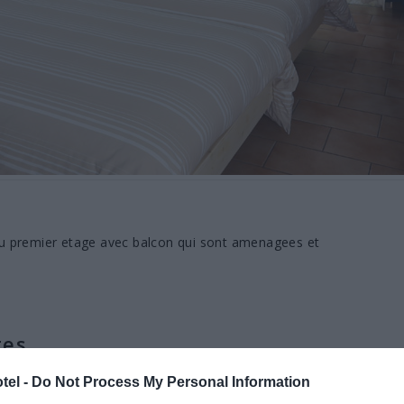
au premier etage avec balcon qui sont amenagees et
tes
tel -
Do Not Process My Personal Information