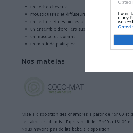
Opted 
un seche-cheveux
I want t
moustiquaires et diffuseurs anti-moustiques
of my P
un sechoir et des pinces a linge
was col
Opted 
un ensemble d’oreillers supplementaires
un masque de sommeil
un miroir de plain-pied
Nos matelas
Mise a disposition des chambres a partir de 15h00 et 
Le calme est de mise l’apres-midi de 15h00 a 18h00 et
Nous n’avons pas de lits bebe a disposition